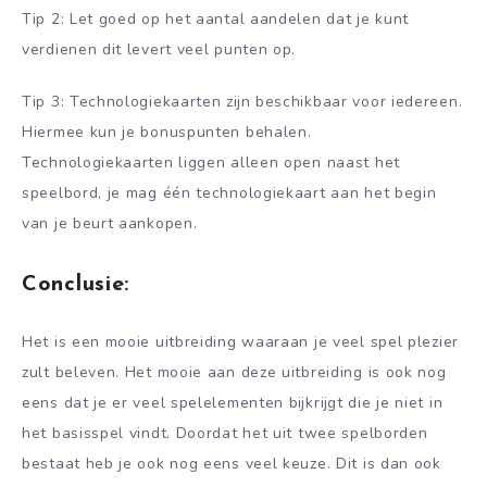
Tip 2: Let goed op het aantal aandelen dat je kunt
verdienen dit levert veel punten op.
Tip 3: Technologiekaarten zijn beschikbaar voor iedereen.
Hiermee kun je bonuspunten behalen.
Technologiekaarten liggen alleen open naast het
speelbord, je mag één technologiekaart aan het begin
van je beurt aankopen.
Conclusie:
Het is een mooie uitbreiding waaraan je veel spel plezier
zult beleven. Het mooie aan deze uitbreiding is ook nog
eens dat je er veel spelelementen bijkrijgt die je niet in
het basisspel vindt. Doordat het uit twee spelborden
bestaat heb je ook nog eens veel keuze. Dit is dan ook