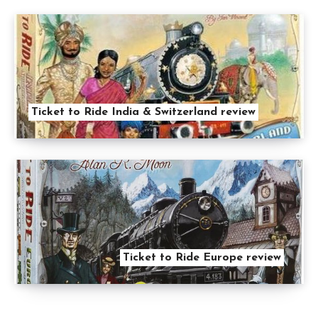
Ticket to Ride India & Switzerland review
Ticket to Ride Europe review