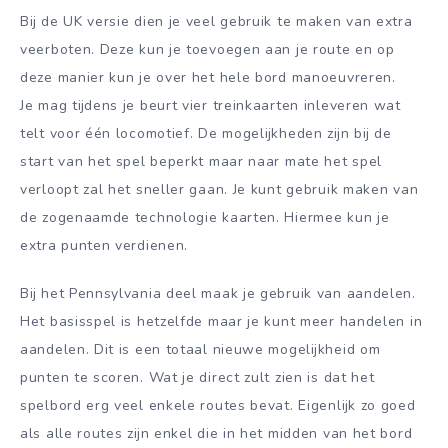
Bij de UK versie dien je veel gebruik te maken van extra
veerboten. Deze kun je toevoegen aan je route en op
deze manier kun je over het hele bord manoeuvreren.
Je mag tijdens je beurt vier treinkaarten inleveren wat
telt voor één locomotief. De mogelijkheden zijn bij de
start van het spel beperkt maar naar mate het spel
verloopt zal het sneller gaan. Je kunt gebruik maken van
de zogenaamde technologie kaarten. Hiermee kun je
extra punten verdienen.
Bij het Pennsylvania deel maak je gebruik van aandelen.
Het basisspel is hetzelfde maar je kunt meer handelen in
aandelen. Dit is een totaal nieuwe mogelijkheid om
punten te scoren. Wat je direct zult zien is dat het
spelbord erg veel enkele routes bevat. Eigenlijk zo goed
als alle routes zijn enkel die in het midden van het bord