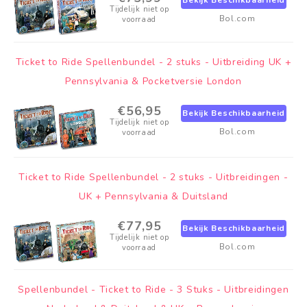
Bekijk Beschikbaarheid
Tijdelijk niet op
Bol.com
voorraad
Ticket to Ride Spellenbundel - 2 stuks - Uitbreiding UK +
Pennsylvania & Pocketversie London
€56,95
Bekijk Beschikbaarheid
Tijdelijk niet op
Bol.com
voorraad
Ticket to Ride Spellenbundel - 2 stuks - Uitbreidingen -
UK + Pennsylvania & Duitsland
€77,95
Bekijk Beschikbaarheid
Tijdelijk niet op
Bol.com
voorraad
Spellenbundel - Ticket to Ride - 3 Stuks - Uitbreidingen