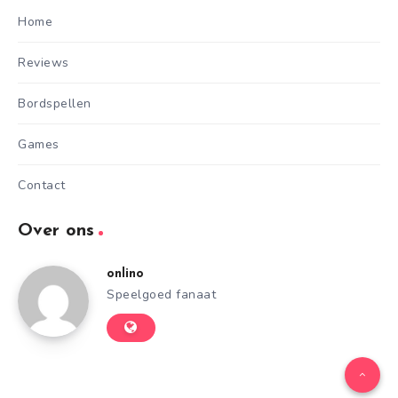
Home
Reviews
Bordspellen
Games
Contact
Over ons
onlino
Speelgoed fanaat