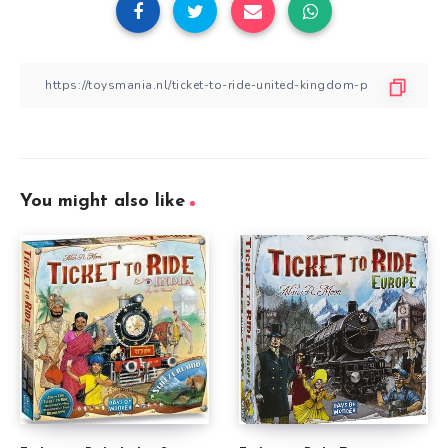
You might also like