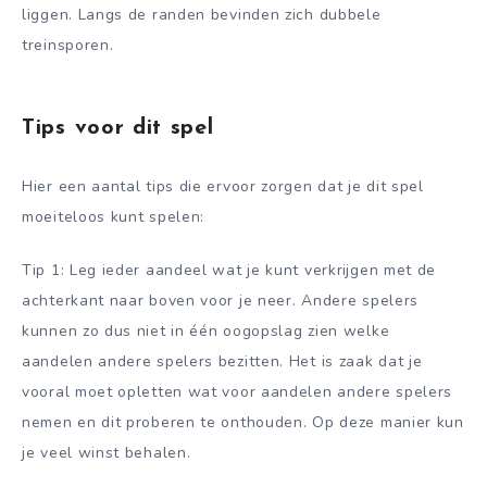
liggen. Langs de randen bevinden zich dubbele
treinsporen.
Tips voor dit spel
Hier een aantal tips die ervoor zorgen dat je dit spel
moeiteloos kunt spelen:
Tip 1: Leg ieder aandeel wat je kunt verkrijgen met de
achterkant naar boven voor je neer. Andere spelers
kunnen zo dus niet in één oogopslag zien welke
aandelen andere spelers bezitten. Het is zaak dat je
vooral moet opletten wat voor aandelen andere spelers
nemen en dit proberen te onthouden. Op deze manier kun
je veel winst behalen.