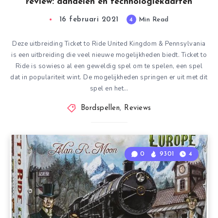
review: aandelen en technologiekaarten
16 februari 2021
4
Min Read
Deze uitbreiding Ticket to Ride United Kingdom & Pennsylvania
is een uitbreiding die veel nieuwe mogelijkheden biedt. Ticket to
Ride is sowieso al een geweldig spel om te spelen, een spel
dat in populariteit wint. De mogelijkheden springen er uit met dit
spel en het…
Bordspellen
,
Reviews
0
9301
4