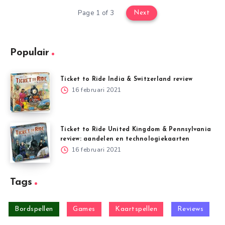
Page 1 of 3
Next
Populair
Ticket to Ride India & Switzerland review
16 februari 2021
Ticket to Ride United Kingdom & Pennsylvania
review: aandelen en technologiekaarten
16 februari 2021
Tags
Bordspellen
Games
Kaartspellen
Reviews