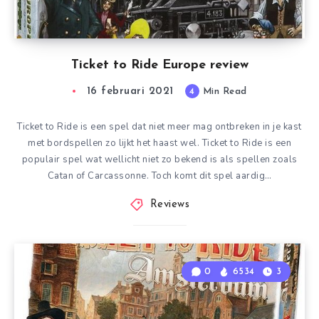
Ticket to Ride Europe review
16 februari 2021
4
Min Read
Ticket to Ride is een spel dat niet meer mag ontbreken in je kast
met bordspellen zo lijkt het haast wel. Ticket to Ride is een
populair spel wat wellicht niet zo bekend is als spellen zoals
Catan of Carcassonne. Toch komt dit spel aardig…
Reviews
0
6534
3