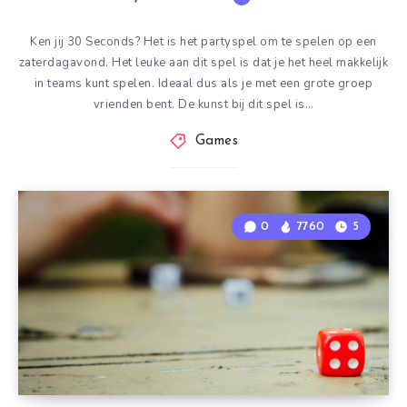
Ken jij 30 Seconds? Het is het partyspel om te spelen op een
zaterdagavond. Het leuke aan dit spel is dat je het heel makkelijk
in teams kunt spelen. Ideaal dus als je met een grote groep
vrienden bent. De kunst bij dit spel is…
Games
0
7760
5