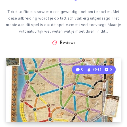
Ticket to Ride is sowieso een geweldig spel om te spelen. Met
deze uitbreiding wordt je op tactisch vlak erg uitgedaagd. Het
mooie aan dit spel is dat dit spel element veel toevoegt. Maar je
wilt natuurlijk wel weten wat je moet doen. In dit…
Reviews
0
9843
5