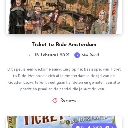
Ticket to Ride Amsterdam
16 februari 2021
3
Min Read
Dit spel is een welkome aanvulling op het basisspel van Ticket
to Ride. Het speelt zich af in Amsterdam in de tijd van de
Gouden Eeuw. Je kunt veel gaan handelen en genieten van alle
pracht en praal en de handel die je kunt drijven….
Reviews
0
8308
3