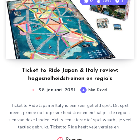
0
5523
4
Ticket to Ride Japan & Italy review:
hogesnelheidstreinen en regio’s
28 januari 2021
4
Min Read
Ticket to Ride Japan & Italy is een zeer geliefd spel. Dit spel
neemt je mee op hoge snelheidstreinen en laat je alle regio’s
zien van deze landen. Het is een interactief spel waarbij je veel
tactiek gebruikt. Ticket to Ride heeft vele versies en…
Reviews