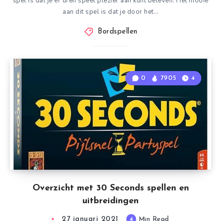
spel is dat je er uren speel plezier aan kunt beleven. Het mooie
aan dit spel is dat je door het…
Bordspellen
0
7905
4
Overzicht met 30 Seconds spellen en
uitbreidingen
27 januari 2021
4
Min Read