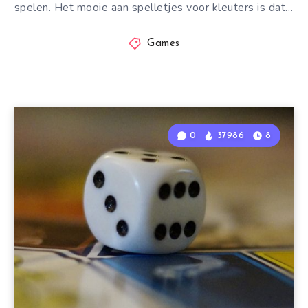
spelen. Het mooie aan spelletjes voor kleuters is dat…
Games
0
37986
8