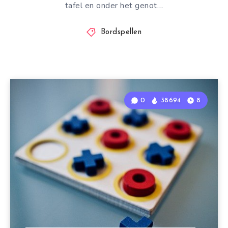
tafel en onder het genot…
Bordspellen
0
38694
8