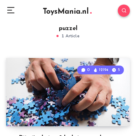
ToysMania.nl
puzzel
1 Article
0
12194
5