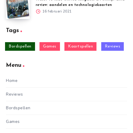
review: aandelen en technologiekaarten
16 februari 2021
Tags
Bordspellen
Games
Kaartspellen
Reviews
Menu
Home
Reviews
Bordspellen
Games